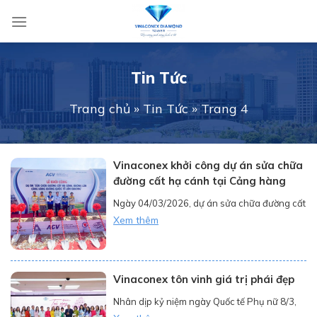
Skip
to
content
Tin Tức
Trang chủ
»
Tin Tức
»
Trang 4
Vinaconex khởi công dự án sửa chữa
đường cất hạ cánh tại Cảng hàng
không quốc tế Liên Khương
Ngày 04/03/2026, dự án sửa chữa đường cất
hạ cánh và đường lăn tại Cảng hàng không
Xem thêm
quốc tế Liên Khương đã chính thức được khởi
công, đánh dấu bước ngoặt quan trọng trong
việc nâng cấp hạ tầng hàng không khu vực
Vinaconex tôn vinh giá trị phái đẹp
Tây Nguyên. Với sự tham gia của Tổng công
ty CP Vinaconex […]
Nhân dịp kỷ niệm ngày Quốc tế Phụ nữ 8/3,
Tổng công ty CP VINACONEX đã tổ chức buổi