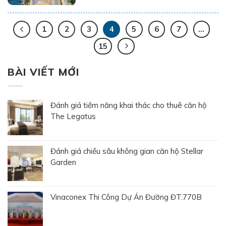
số và cải cách hành chính. Tại khu vực đặc
khu kinh tế, việc tối ưu hóa quy trình phê
duyệt hồ sơ đã trở thành đòn […]
1
2
3
4
5
6
7
…
15
BÀI VIẾT MỚI
Đánh giá tiềm năng khai thác cho thuê căn hộ
The Legatus
Đánh giá chiều sâu không gian căn hộ Stellar
Garden
Vinaconex Thi Công Dự Án Đường ĐT.770B