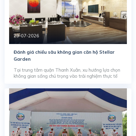
29-07-2026
Đánh giá chiều sâu không gian căn hộ Stellar
Garden
Tại trung tâm quận Thanh Xuân, xu hướng lựa chọn
không gian sống chú trọng vào trải nghiệm thực tế
đang thúc đẩy sức hút của dòng sản phẩm căn hộ
diện tích lớn. Dự án Stellar Garden (35 Lê Văn
Thiêm) thu hút lượng lớn sự quan tâm trên thị
trường chuyển nhượng nhờ […]