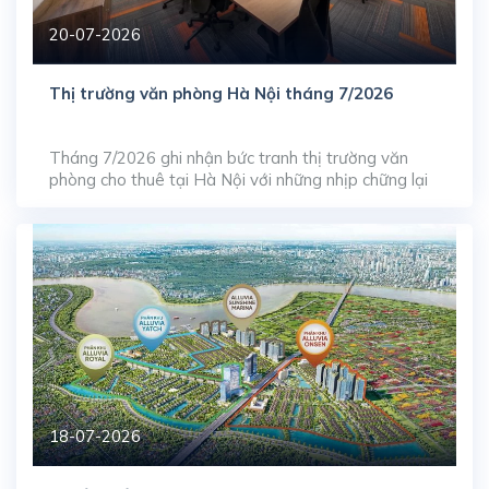
20-07-2026
Thị trường văn phòng Hà Nội tháng 7/2026
Tháng 7/2026 ghi nhận bức tranh thị trường văn
phòng cho thuê tại Hà Nội với những nhịp chững lại
ngắn hạn ở phân khúc cao cấp, phản ánh quá trình
tự điều tiết của thị trường trước làn sóng gia tăng
nguồn cung dạt dào từ giai đoạn trước. Dù tỷ lệ lấp
đầy […]
18-07-2026