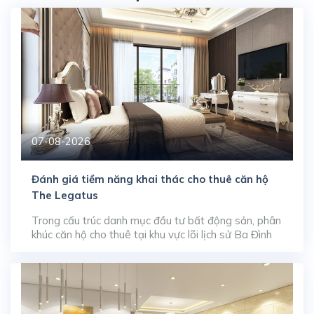
07-08-2026
Đánh giá tiềm năng khai thác cho thuê căn hộ
The Legatus
Trong cấu trúc danh mục đầu tư bất động sản, phân
khúc căn hộ cho thuê tại khu vực lõi lịch sử Ba Đình
luôn giữ vị thế phương án tích sản an toàn nhờ khả
năng tạo dòng tiền thụ động ổn định. Sở hữu tọa độ
góc giao tại số 22 Liễu Giai […]