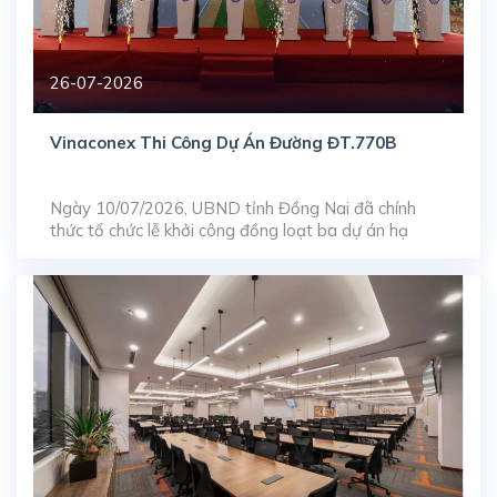
26-07-2026
Vinaconex Thi Công Dự Án Đường ĐT.770B
Ngày 10/07/2026, UBND tỉnh Đồng Nai đã chính
thức tổ chức lễ khởi công đồng loạt ba dự án hạ
tầng giao thông trọng điểm, bao gồm: nâng cấp, mở
rộng đường ĐT.769, xây dựng mới đường ĐT.770B
và tuyến ĐT.773. Trong đó, tuyến đường ĐT.770B
do Tổng công ty Cổ phần Xuất nhập khẩu […]