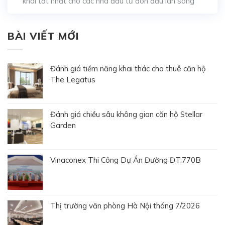
khai tốt nhất cho các nhà đầu tư đón đầu làn sóng
phát triển đô thị, đơn vị phát triển WeLand đã chính
thức kích hoạt chương trình nhận đặt chỗ booking
đợt 1 cho các sản phẩm căn hộ tại tòa […]
BÀI VIẾT MỚI
Đánh giá tiềm năng khai thác cho thuê căn hộ
The Legatus
Đánh giá chiều sâu không gian căn hộ Stellar
Garden
Vinaconex Thi Công Dự Án Đường ĐT.770B
Thị trường văn phòng Hà Nội tháng 7/2026