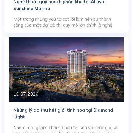
Nghệ thuật quy hoạch phân khu tại Alluvia
Sunshine Marina
Một trong những yếu tố cốt lõi làm nên sự thành
công của một đại đô thị quy mô lớn chính là nghệ
thuật quy hoạch và sắp đặt các phân khu chức năng.
Tại đại dự án Alluvia City, phân khu mở màn Alluvia
Sunshine Marina rộng 55 ha đang chứng minh tư duy
[…]
11-07-2026
Những lý do thu hút giới tinh hoa tại Diamond
Light
Nhằm mang lại cơ hội sở hữu tài sản với mức giá sơ