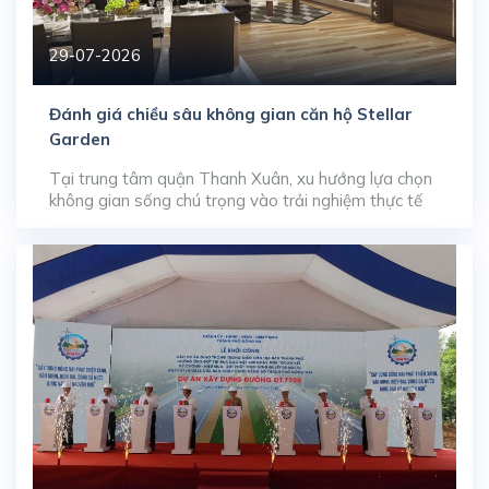
29-07-2026
Đánh giá chiều sâu không gian căn hộ Stellar
Garden
Tại trung tâm quận Thanh Xuân, xu hướng lựa chọn
không gian sống chú trọng vào trải nghiệm thực tế
đang thúc đẩy sức hút của dòng sản phẩm căn hộ
diện tích lớn. Dự án Stellar Garden (35 Lê Văn
Thiêm) thu hút lượng lớn sự quan tâm trên thị
trường chuyển nhượng nhờ […]