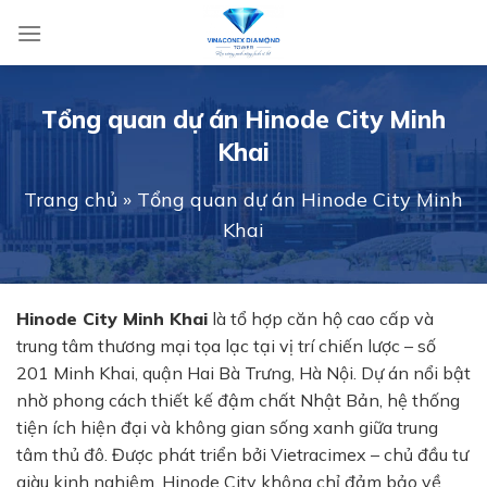
Skip
to
content
Tổng quan dự án Hinode City Minh
Khai
Trang chủ
»
Tổng quan dự án Hinode City Minh
Khai
Hinode City Minh Khai
là tổ hợp căn hộ cao cấp và
trung tâm thương mại tọa lạc tại vị trí chiến lược – số
201 Minh Khai, quận Hai Bà Trưng, Hà Nội. Dự án nổi bật
nhờ phong cách thiết kế đậm chất Nhật Bản, hệ thống
tiện ích hiện đại và không gian sống xanh giữa trung
tâm thủ đô. Được phát triển bởi Vietracimex – chủ đầu tư
giàu kinh nghiệm, Hinode City không chỉ đảm bảo về