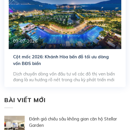
09-07-2026
Cột mốc 2026: Khánh Hòa bến đỗ tối ưu dòng
vốn BĐS biển
Dịch chuyển dòng vốn đầu tư về các đô thị ven biển
đang là xu hướng rõ nét trong chu kỳ phát triển mới
của thị trường bất động sản miền Trung. Khi các thị
trường truyền thống bắt đầu bão hòa, giới đầu tư
sành sỏi bắt đầu đặt lên bàn cân so sánh […]
BÀI VIẾT MỚI
Đánh giá chiều sâu không gian căn hộ Stellar
Garden