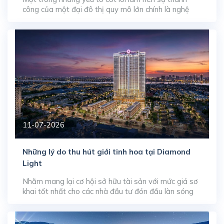
công của một đại đô thị quy mô lớn chính là nghệ
thuật quy hoạch và sắp đặt các phân khu chức năng.
Tại đại dự án Alluvia City, phân khu mở màn Alluvia
Sunshine Marina rộng 55 ha đang chứng minh tư duy
[…]
11-07-2026
Những lý do thu hút giới tinh hoa tại Diamond
Light
Nhằm mang lại cơ hội sở hữu tài sản với mức giá sơ
khai tốt nhất cho các nhà đầu tư đón đầu làn sóng
phát triển đô thị, đơn vị phát triển WeLand đã chính
thức kích hoạt chương trình nhận đặt chỗ booking
đợt 1 cho các sản phẩm căn hộ tại tòa […]