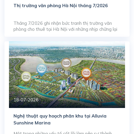
Thị trường văn phòng Hà Nội tháng 7/2026
Tháng 7/2026 ghi nhận bức tranh thị trường văn
phòng cho thuê tại Hà Nội với những nhịp chững lại
ngắn hạn ở phân khúc cao cấp, phản ánh quá trình
tự điều tiết của thị trường trước làn sóng gia tăng
nguồn cung dạt dào từ giai đoạn trước. Dù tỷ lệ lấp
đầy […]
18-07-2026
Nghệ thuật quy hoạch phân khu tại Alluvia
Sunshine Marina
Một trong những yếu tố cốt lõi làm nên sự thành