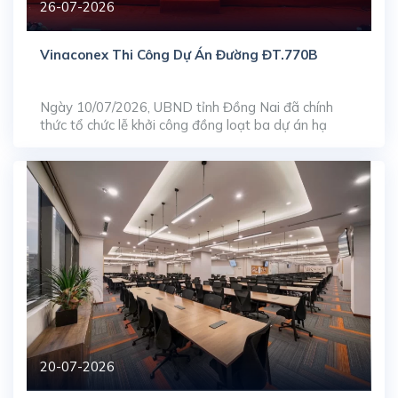
26-07-2026
Vinaconex Thi Công Dự Án Đường ĐT.770B
Ngày 10/07/2026, UBND tỉnh Đồng Nai đã chính
thức tổ chức lễ khởi công đồng loạt ba dự án hạ
tầng giao thông trọng điểm, bao gồm: nâng cấp, mở
rộng đường ĐT.769, xây dựng mới đường ĐT.770B
và tuyến ĐT.773. Trong đó, tuyến đường ĐT.770B
do Tổng công ty Cổ phần Xuất nhập khẩu […]
20-07-2026