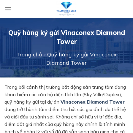
Skip
to
content
Quỹ hàng ký gửi Vinaconex Diamond
Tower
Trang chủ
»
Quỹ hàng ký gửi Vinaconex
Diamond Tower
Trong bối cảnh thị trường bất động sản trung tâm đang
khan hiếm các căn hộ diện tích lớn (Sky Villa/Duplex),
quỹ hàng ký gửi tại dự án
Vinaconex Diamond Tower
đang trở thành tâm điểm thu hút các gia đình đa thế hệ
và giới đầu tư sành sỏi. Không chỉ sở hữu vị trí đắc địa,
điểm đắt giá nhất của quỹ hàng này chính là tính minh
bạch về pháp lý với sổ đỏ đã sẵn sàng bàn giao cho cá