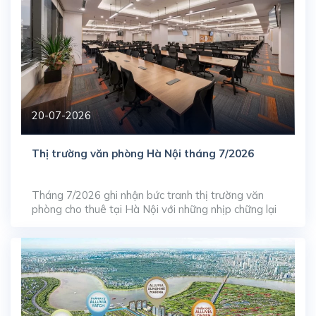
20-07-2026
Thị trường văn phòng Hà Nội tháng 7/2026
Tháng 7/2026 ghi nhận bức tranh thị trường văn
phòng cho thuê tại Hà Nội với những nhịp chững lại
ngắn hạn ở phân khúc cao cấp, phản ánh quá trình
tự điều tiết của thị trường trước làn sóng gia tăng
nguồn cung dạt dào từ giai đoạn trước. Dù tỷ lệ lấp
đầy […]