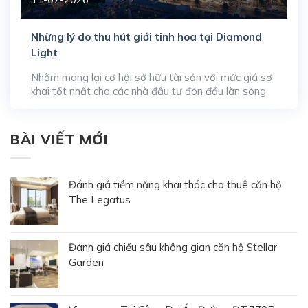
Những lý do thu hút giới tinh hoa tại Diamond
Light
Nhằm mang lại cơ hội sở hữu tài sản với mức giá sơ
khai tốt nhất cho các nhà đầu tư đón đầu làn sóng
phát triển đô thị, đơn vị phát triển WeLand đã chính
thức kích hoạt chương trình nhận đặt chỗ booking
đợt 1 cho các sản phẩm căn hộ tại tòa […]
BÀI VIẾT MỚI
Đánh giá tiềm năng khai thác cho thuê căn hộ
The Legatus
Đánh giá chiều sâu không gian căn hộ Stellar
Garden