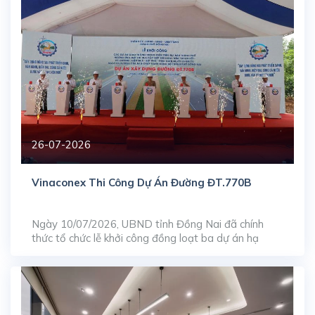
trường chuyển nhượng nhờ […]
26-07-2026
Vinaconex Thi Công Dự Án Đường ĐT.770B
Ngày 10/07/2026, UBND tỉnh Đồng Nai đã chính
thức tổ chức lễ khởi công đồng loạt ba dự án hạ
tầng giao thông trọng điểm, bao gồm: nâng cấp, mở
rộng đường ĐT.769, xây dựng mới đường ĐT.770B
và tuyến ĐT.773. Trong đó, tuyến đường ĐT.770B
do Tổng công ty Cổ phần Xuất nhập khẩu […]