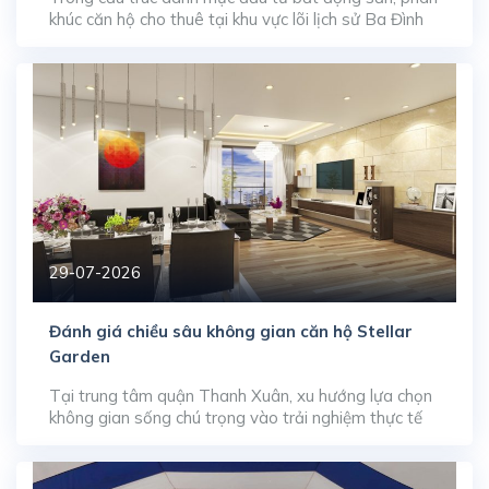
khúc căn hộ cho thuê tại khu vực lõi lịch sử Ba Đình
luôn giữ vị thế phương án tích sản an toàn nhờ khả
năng tạo dòng tiền thụ động ổn định. Sở hữu tọa độ
góc giao tại số 22 Liễu Giai […]
29-07-2026
Đánh giá chiều sâu không gian căn hộ Stellar
Garden
Tại trung tâm quận Thanh Xuân, xu hướng lựa chọn
không gian sống chú trọng vào trải nghiệm thực tế
đang thúc đẩy sức hút của dòng sản phẩm căn hộ
diện tích lớn. Dự án Stellar Garden (35 Lê Văn
Thiêm) thu hút lượng lớn sự quan tâm trên thị