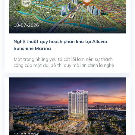
18-07-2026
Nghệ thuật quy hoạch phân khu tại Alluvia
Sunshine Marina
Một trong những yếu tố cốt lõi làm nên sự thành
công của một đại đô thị quy mô lớn chính là nghệ
thuật quy hoạch và sắp đặt các phân khu chức năng.
Tại đại dự án Alluvia City, phân khu mở màn Alluvia
Sunshine Marina rộng 55 ha đang chứng minh tư duy
[…]
11-07-2026