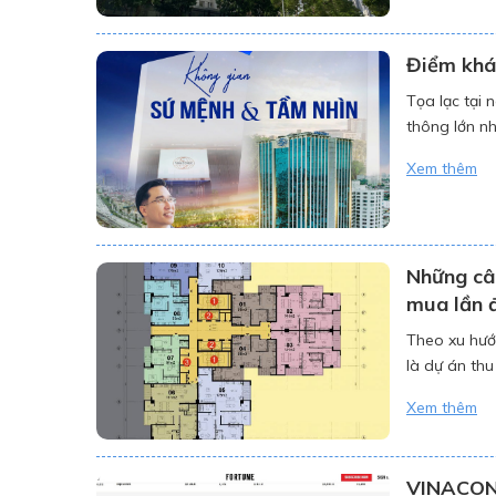
Điểm khá
Tọa lạc tại 
thông lớn nh
khả năng tiế
Xem thêm
[…]
Những câ
mua lần 
Theo xu hướ
là dự án thu
đủ. Dưới đây
Xem thêm
VINACONE