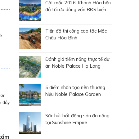
Cột mốc 2026: Khánh Hòa bến
đỗ tối ưu dòng vốn BĐS biển
Tiến độ thi công cao tốc Mộc
ề
Châu Hòa Bình
nh,
Đánh giá tiềm năng thực tế dự
án Noble Palace Hạ Long
5 điểm nhấn tạo nên thương
hiệu Noble Palace Garden
uôn
h đầy
Sức hút bất động sản đa năng
tại Sunshine Empire
 tầm