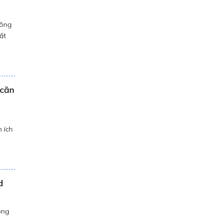
Đông
ất
inh
 căn
 ích
]
d
òng