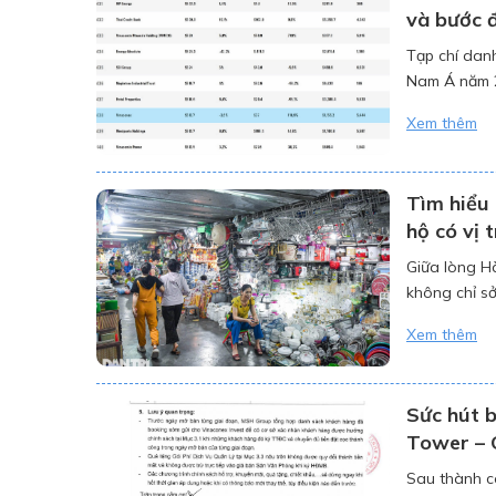
và bước đ
Tạp chí dan
Nam Á năm 2
nhập khẩu v
Xem thêm
danh, trở th
Tìm hiểu 
hộ có vị 
Giữa lòng H
không chỉ sở
“không thiếu
Xem thêm
Sức hút 
Tower – C
Sau thành c