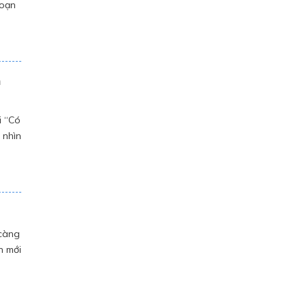
đoạn
g
n
i “Có
 nhìn
a,
 càng
n mới