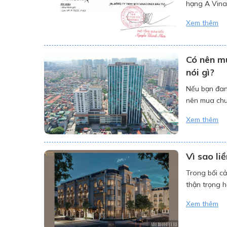
hạng A Vina
booking thứ
Xem thêm
tiền” để giữ 
Có nên m
nói gì?
Nếu bạn đan
nên mua chu
một người là
Xem thêm
[…]
Vì sao li
Trong bối cả
thận trọng h
ra mắt, khu 
Xem thêm