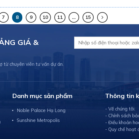
7
8
9
10
11
…
15
ẢNG GIÁ &
ợ từ chuyên viên tư vấn dự án.
Danh mục sản phẩm
Thông tin 
- Về chúng tôi.
Noble Palace Hạ Long
- Chính sách bả
Sunshine Metropolis
à
- Điều khoản ho
- Quy chế hoạt 