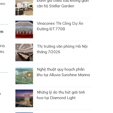
Đánh giá chiều sâu không gian
Theo
căn hộ Stellar Garden
với
Vinaconex Thi Công Dự Án
Đường ĐT.770B
ện
 Hà
Thị trường văn phòng Hà Nội
thị
tháng 7/2026
Nghệ thuật quy hoạch phân
khu tại Alluvia Sunshine Marina
Những lý do thu hút giới tinh
á
hoa tại Diamond Light
ại,