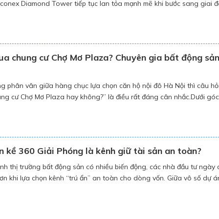
conex Diamond Tower tiếp tục lan tỏa mạnh mẽ khi bước sang giai 
 4. Hàng loạt nhà đầu tư và doanh nghiệp lớn đã nhanh chóng “xuốn
chỗ, đặc […]
ua chung cư Chợ Mơ Plaza? Chuyên gia bất động sả
g phân vân giữa hàng chục lựa chọn căn hộ nội đô Hà Nội thì câu hỏ
ng cư Chợ Mơ Plaza hay không?” là điều rất đáng cân nhắc.Dưới góc
m thị trường lâu năm, tôi khẳng định: Chợ Mơ Plaza là dự án đáng mu
ền kề 360 Giải Phóng là kênh giữ tài sản an toàn?
nh thị trường bất động sản có nhiều biến động, các nhà đầu tư ngày
ơn khi lựa chọn kênh “trú ẩn” an toàn cho dòng vốn. Giữa vô số dự á
liền kề 360 Giải Phóng – thuộc tổ hợp Imperial Plaza – nổi lên […]