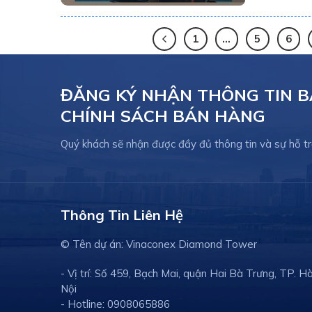
1
…
5
6
ĐĂNG KÝ NHẬN THÔNG TIN B
CHÍNH SÁCH BÁN HÀNG
Quý khách sẽ nhận được đầy đủ thông tin và sự hỗ tr
Thông Tin Liên Hệ
© Tên dự án: Vinaconex Diamond Tower
- Vị trí: Số 459, Bạch Mai, quận Hai Bà Trưng, TP. H
Nội
- Hotline: 0908065886