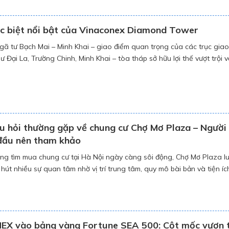
c biệt nổi bật của Vinaconex Diamond Tower
ngã tư Bạch Mai – Minh Khai – giao điểm quan trọng của các trục giao
ư Đại La, Trường Chinh, Minh Khai – tòa tháp sở hữu lợi thế vượt trội v
p cận. Từ đây, doanh nghiệp dễ dàng kết nối đến trung tâm hành chí
u hỏi thường gặp về chung cư Chợ Mơ Plaza – Người
đầu nên tham khảo
ng tìm mua chung cư tại Hà Nội ngày càng sôi động, Chợ Mơ Plaza l
 hút nhiều sự quan tâm nhờ vị trí trung tâm, quy mô bài bản và tiện íc
 là những thắc mắc phổ biến mà nhiều người mua lần đầu […]
X vào bảng vàng Fortune SEA 500: Cột mốc vươn