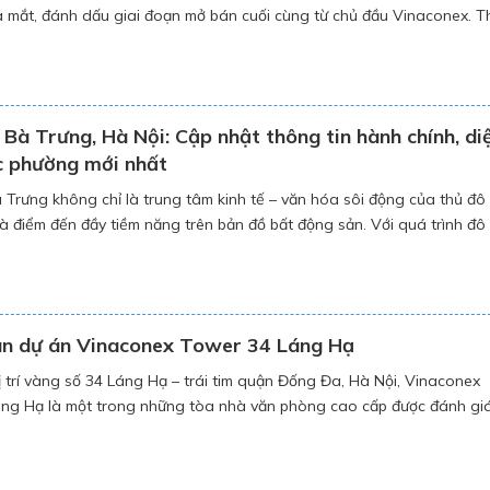
ra mắt, đánh dấu giai đoạn mở bán cuối cùng từ chủ đầu Vinaconex. 
 sàn phân phối, giá bán trong giai đoạn 4 sẽ tăng khoảng 2 – 5% so 
[…]
Bà Trưng, Hà Nội: Cập nhật thông tin hành chính, di
c phường mới nhất
 Trưng không chỉ là trung tâm kinh tế – văn hóa sôi động của thủ đô
à điểm đến đầy tiềm năng trên bản đồ bất động sản. Với quá trình đô 
, hệ thống hạ tầng ngày càng hiện đại và nhiều dự án […]
n dự án Vinaconex Tower 34 Láng Hạ
vị trí vàng số 34 Láng Hạ – trái tim quận Đống Đa, Hà Nội, Vinaconex
ng Hạ là một trong những tòa nhà văn phòng cao cấp được đánh gi
rúc, tiện nghi và tiềm năng sinh lời trong năm 2025. Với thiết kế hiện đ