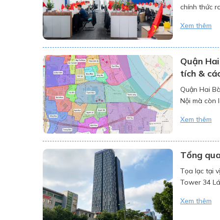
chính thức 
thông tin từ
Xem thêm
giai đoạn 3, 
Quận Hai 
tích & cá
Quận Hai Bà
Nội mà còn l
hóa mạnh mẽ
Xem thêm
Tổng qua
Tọa lạc tại 
Tower 34 Lá
cao về kiến t
Xem thêm
tiện […]