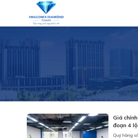
Skip
to
content
Giá chín
đoạn 4 lộ
Quý hàng sà