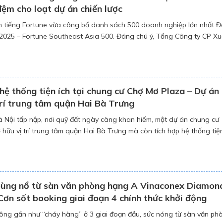
ệm cho loạt dự án chiến lược
h tiếng Fortune vừa công bố danh sách 500 doanh nghiệp lớn nhất 
025 – Fortune Southeast Asia 500. Đáng chú ý, Tổng Công ty CP Xu
à Xây dựng Việt Nam – VINACONEX (HOSE: VCG) lần đầu tiên được v
ành một trong 76 […]
hệ thống tiện ích tại chung cư Chợ Mơ Plaza – Dự án
trí trung tâm quận Hai Bà Trưng
à Nội tấp nập, nơi quỹ đất ngày càng khan hiếm, một dự án chung cư
 hữu vị trí trung tâm quận Hai Bà Trưng mà còn tích hợp hệ thống tiện
 thứ gì” cả trong lẫn ngoài – Chợ Mơ Plaza chính là lựa chọn khiến […
bùng nổ từ sàn văn phòng hạng A Vinaconex Diamon
ơn sốt booking giai đoạn 4 chính thức khởi động
ông gần như “cháy hàng” ở 3 giai đoạn đầu, sức nóng từ sàn văn ph