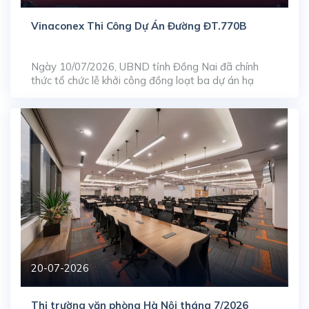
Vinaconex Thi Công Dự Án Đường ĐT.770B
Ngày 10/07/2026, UBND tỉnh Đồng Nai đã chính
thức tổ chức lễ khởi công đồng loạt ba dự án hạ
tầng giao thông trọng điểm, bao gồm: nâng cấp, mở
rộng đường ĐT.769, xây dựng mới đường ĐT.770B
và tuyến ĐT.773. Trong đó, tuyến đường ĐT.770B
do Tổng công ty Cổ phần Xuất nhập khẩu […]
20-07-2026
Thị trường văn phòng Hà Nội tháng 7/2026