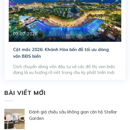
09-07-2026
Cột mốc 2026: Khánh Hòa bến đỗ tối ưu dòng
vốn BĐS biển
Dịch chuyển dòng vốn đầu tư về các đô thị ven biển
đang là xu hướng rõ nét trong chu kỳ phát triển mới
của thị trường bất động sản miền Trung. Khi các thị
trường truyền thống bắt đầu bão hòa, giới đầu tư
sành sỏi bắt đầu đặt lên bàn cân so sánh […]
BÀI VIẾT MỚI
Đánh giá chiều sâu không gian căn hộ Stellar
Garden