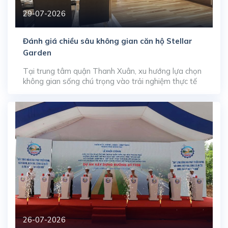
29-07-2026
Đánh giá chiều sâu không gian căn hộ Stellar
Garden
Tại trung tâm quận Thanh Xuân, xu hướng lựa chọn
không gian sống chú trọng vào trải nghiệm thực tế
đang thúc đẩy sức hút của dòng sản phẩm căn hộ
diện tích lớn. Dự án Stellar Garden (35 Lê Văn
Thiêm) thu hút lượng lớn sự quan tâm trên thị
trường chuyển nhượng nhờ […]
26-07-2026