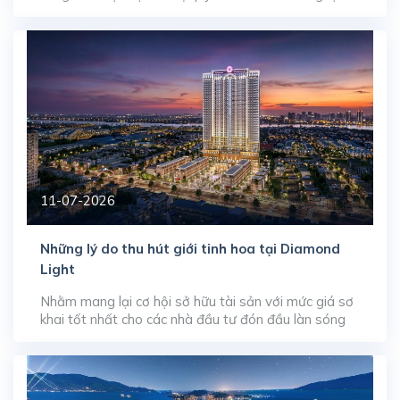
thuật quy hoạch và sắp đặt các phân khu chức năng.
Tại đại dự án Alluvia City, phân khu mở màn Alluvia
Sunshine Marina rộng 55 ha đang chứng minh tư duy
[…]
11-07-2026
Những lý do thu hút giới tinh hoa tại Diamond
Light
Nhằm mang lại cơ hội sở hữu tài sản với mức giá sơ
khai tốt nhất cho các nhà đầu tư đón đầu làn sóng
phát triển đô thị, đơn vị phát triển WeLand đã chính
thức kích hoạt chương trình nhận đặt chỗ booking
đợt 1 cho các sản phẩm căn hộ tại tòa […]