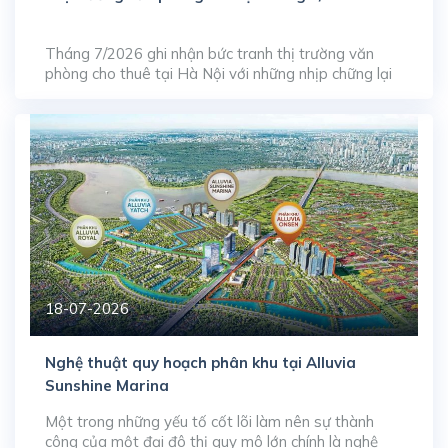
Tháng 7/2026 ghi nhận bức tranh thị trường văn
phòng cho thuê tại Hà Nội với những nhịp chững lại
ngắn hạn ở phân khúc cao cấp, phản ánh quá trình
tự điều tiết của thị trường trước làn sóng gia tăng
nguồn cung dạt dào từ giai đoạn trước. Dù tỷ lệ lấp
đầy […]
18-07-2026
Nghệ thuật quy hoạch phân khu tại Alluvia
Sunshine Marina
Một trong những yếu tố cốt lõi làm nên sự thành
công của một đại đô thị quy mô lớn chính là nghệ