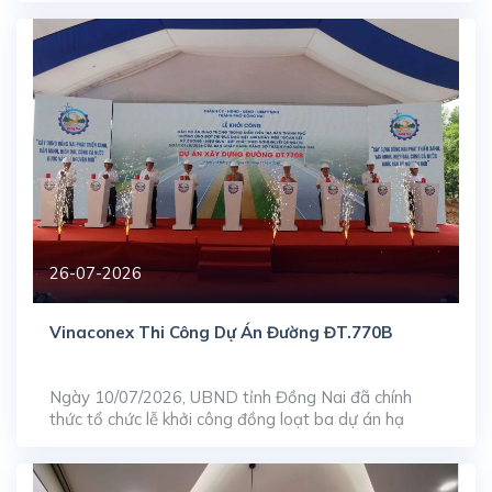
diện tích lớn. Dự án Stellar Garden (35 Lê Văn
Thiêm) thu hút lượng lớn sự quan tâm trên thị
trường chuyển nhượng nhờ […]
26-07-2026
Vinaconex Thi Công Dự Án Đường ĐT.770B
Ngày 10/07/2026, UBND tỉnh Đồng Nai đã chính
thức tổ chức lễ khởi công đồng loạt ba dự án hạ
tầng giao thông trọng điểm, bao gồm: nâng cấp, mở
rộng đường ĐT.769, xây dựng mới đường ĐT.770B
và tuyến ĐT.773. Trong đó, tuyến đường ĐT.770B