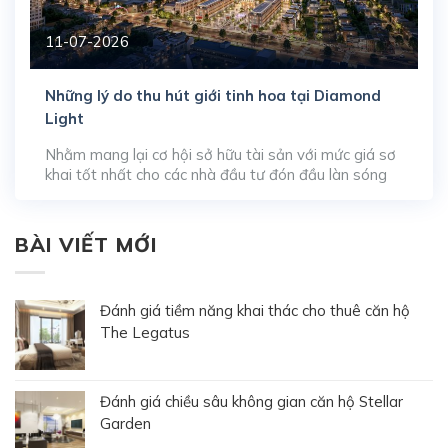
11-07-2026
Những lý do thu hút giới tinh hoa tại Diamond
Light
Nhằm mang lại cơ hội sở hữu tài sản với mức giá sơ
khai tốt nhất cho các nhà đầu tư đón đầu làn sóng
phát triển đô thị, đơn vị phát triển WeLand đã chính
thức kích hoạt chương trình nhận đặt chỗ booking
đợt 1 cho các sản phẩm căn hộ tại tòa […]
BÀI VIẾT MỚI
Đánh giá tiềm năng khai thác cho thuê căn hộ
The Legatus
Đánh giá chiều sâu không gian căn hộ Stellar
Garden