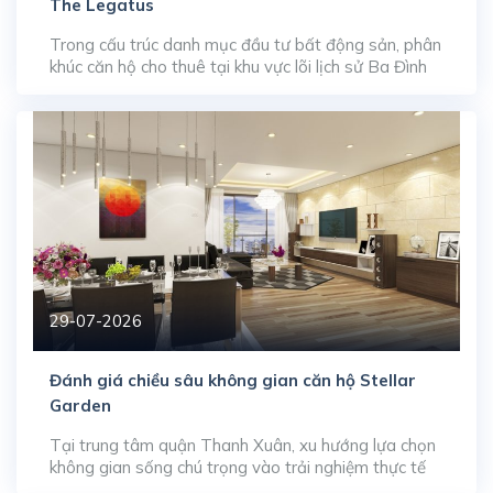
The Legatus
Trong cấu trúc danh mục đầu tư bất động sản, phân
khúc căn hộ cho thuê tại khu vực lõi lịch sử Ba Đình
luôn giữ vị thế phương án tích sản an toàn nhờ khả
năng tạo dòng tiền thụ động ổn định. Sở hữu tọa độ
góc giao tại số 22 Liễu Giai […]
29-07-2026
Đánh giá chiều sâu không gian căn hộ Stellar
Garden
Tại trung tâm quận Thanh Xuân, xu hướng lựa chọn
không gian sống chú trọng vào trải nghiệm thực tế
đang thúc đẩy sức hút của dòng sản phẩm căn hộ