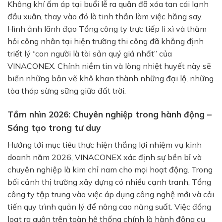
Không khí ấm áp tại buổi lễ ra quân đã xóa tan cái lạnh
đầu xuân, thay vào đó là tinh thần làm việc hăng say.
Hình ảnh lãnh đạo Tổng công ty trực tiếp lì xì và thăm
hỏi công nhân tại hiện trường thi công đã khẳng định
triết lý “con người là tài sản quý giá nhất” của
VINACONEX. Chính niềm tin và lòng nhiệt huyết này sẽ
biến những bản vẽ khô khan thành những đại lộ, những
tòa tháp sừng sững giữa đất trời.
Tầm nhìn 2026: Chuyên nghiệp trong hành động –
Sáng tạo trong tư duy
Hướng tới mục tiêu thực hiện thắng lợi nhiệm vụ kinh
doanh năm 2026, VINACONEX xác định sự bền bỉ và
chuyên nghiệp là kim chỉ nam cho mọi hoạt động. Trong
bối cảnh thị trường xây dựng có nhiều cạnh tranh, Tổng
công ty tập trung vào việc áp dụng công nghệ mới và cải
tiến quy trình quản lý để nâng cao năng suất. Việc đồng
loạt ra quân trên toàn hệ thống chính là hành động cụ