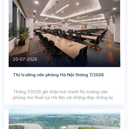
do Tổng công ty Cổ phần Xuất nhập khẩu […]
20-07-2026
Thị trường văn phòng Hà Nội tháng 7/2026
Tháng 7/2026 ghi nhận bức tranh thị trường văn
phòng cho thuê tại Hà Nội với những nhịp chững lại
ngắn hạn ở phân khúc cao cấp, phản ánh quá trình
tự điều tiết của thị trường trước làn sóng gia tăng
nguồn cung dạt dào từ giai đoạn trước. Dù tỷ lệ lấp
đầy […]