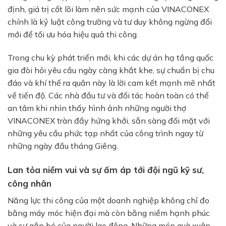
định, giá trị cốt lõi làm nên sức mạnh của VINACONEX
chính là kỷ luật công trường và tư duy không ngừng đổi
mới để tối ưu hóa hiệu quả thi công.
Trong chu kỳ phát triển mới, khi các dự án hạ tầng quốc
gia đòi hỏi yêu cầu ngày càng khắt khe, sự chuẩn bị chu
đáo và khí thế ra quân này là lời cam kết mạnh mẽ nhất
về tiến độ. Các nhà đầu tư và đối tác hoàn toàn có thể
an tâm khi nhìn thấy hình ảnh những người thợ
VINACONEX tràn đầy hứng khởi, sẵn sàng đối mặt với
những yêu cầu phức tạp nhất của công trình ngay từ
những ngày đầu tháng Giêng.
Lan tỏa niềm vui và sự ấm áp tới đội ngũ kỹ sư,
công nhân
Năng lực thi công của một doanh nghiệp không chỉ đo
bằng máy móc hiện đại mà còn bằng niềm hạnh phúc
và sự gắn bó của người lao động. Những món quà xuân