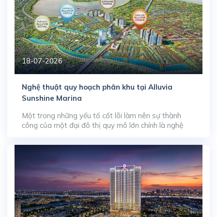
18-07-2026
Nghệ thuật quy hoạch phân khu tại Alluvia
Sunshine Marina
Một trong những yếu tố cốt lõi làm nên sự thành
công của một đại đô thị quy mô lớn chính là nghệ
thuật quy hoạch và sắp đặt các phân khu chức năng.
Tại đại dự án Alluvia City, phân khu mở màn Alluvia
Sunshine Marina rộng 55 ha đang chứng minh tư duy
[…]