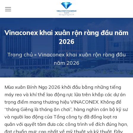
Skip
to
content
Vinaconex khai xuân rộn ràng đầu năm
2026
Trang chủ
»
Vinaconex khai xuân rộn ràng đầu
năm 2026
Mùa xuân Bính Ngọ 2026 khởi đầu bằng những tiếng
máy reo và khí thế lao động rực lửa trên khắp các dự án
trọng điểm mang thương hiệu VINACONEX. Không để
“tháng Giêng là tháng ăn chơi”, hàng nghìn cán bộ kỹ sư
và người lao động của Tổng công ty đã đồng loạt ra
quân với quyết tâm đưa các công trình về đích đúng hạn,
đạt chuẩn mực cao nhất về mỹ thuật và kỹ thuật. Đây