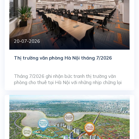
20-07-2026
Thị trường văn phòng Hà Nội tháng 7/2026
Tháng 7/2026 ghi nhận bức tranh thị trường văn
phòng cho thuê tại Hà Nội với những nhịp chững lại
ngắn hạn ở phân khúc cao cấp, phản ánh quá trình
tự điều tiết của thị trường trước làn sóng gia tăng
nguồn cung dạt dào từ giai đoạn trước. Dù tỷ lệ lấp
đầy […]