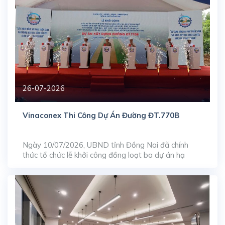
26-07-2026
Vinaconex Thi Công Dự Án Đường ĐT.770B
Ngày 10/07/2026, UBND tỉnh Đồng Nai đã chính
thức tổ chức lễ khởi công đồng loạt ba dự án hạ
tầng giao thông trọng điểm, bao gồm: nâng cấp, mở
rộng đường ĐT.769, xây dựng mới đường ĐT.770B
và tuyến ĐT.773. Trong đó, tuyến đường ĐT.770B
do Tổng công ty Cổ phần Xuất nhập khẩu […]