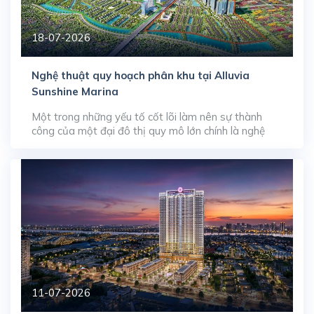
18-07-2026
Nghệ thuật quy hoạch phân khu tại Alluvia
Sunshine Marina
Một trong những yếu tố cốt lõi làm nên sự thành
công của một đại đô thị quy mô lớn chính là nghệ
thuật quy hoạch và sắp đặt các phân khu chức năng.
Tại đại dự án Alluvia City, phân khu mở màn Alluvia
Sunshine Marina rộng 55 ha đang chứng minh tư duy
[…]
11-07-2026