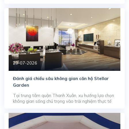
luôn giữ vị thế phương án tích sản an toàn nhờ khả
năng tạo dòng tiền thụ động ổn định. Sở hữu tọa độ
góc giao tại số 22 Liễu Giai […]
29-07-2026
Đánh giá chiều sâu không gian căn hộ Stellar
Garden
Tại trung tâm quận Thanh Xuân, xu hướng lựa chọn
không gian sống chú trọng vào trải nghiệm thực tế
đang thúc đẩy sức hút của dòng sản phẩm căn hộ
diện tích lớn. Dự án Stellar Garden (35 Lê Văn
Thiêm) thu hút lượng lớn sự quan tâm trên thị
trường chuyển nhượng nhờ […]