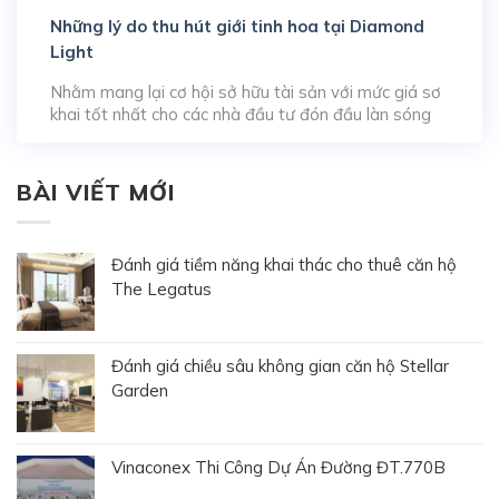
Những lý do thu hút giới tinh hoa tại Diamond
Light
Nhằm mang lại cơ hội sở hữu tài sản với mức giá sơ
khai tốt nhất cho các nhà đầu tư đón đầu làn sóng
phát triển đô thị, đơn vị phát triển WeLand đã chính
thức kích hoạt chương trình nhận đặt chỗ booking
đợt 1 cho các sản phẩm căn hộ tại tòa […]
BÀI VIẾT MỚI
Đánh giá tiềm năng khai thác cho thuê căn hộ
The Legatus
Đánh giá chiều sâu không gian căn hộ Stellar
Garden
Vinaconex Thi Công Dự Án Đường ĐT.770B