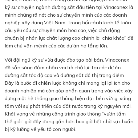
kỹ sư chuyên ngành đường sắt đầu tiên tại Vinaconex là
minh chứng rõ nét cho sự chuyển mình của các doanh
nghiệp xây dựng Việt Nam. Trong bối cảnh kinh tế toàn
cầu yêu cầu sự chuyên môn hóa cao, việc chủ động
chuẩn bị nhân lực chất lượng cao chính là “chìa khóa” để
làm chủ vận mệnh của các dự án hạ tầng lớn.
Với đội ngũ kỹ sư vừa được đào tạo bài bản, Vinaconex
đã sẵn sàng đảm nhận vai trò chủ lực tại các dự án
đường sắt tốc độ cao và đường sắt đô thị trọng điểm.
Đây là bước đi chiến lược không chỉ mang lại lợi ích cho
doanh nghiệp mà còn góp phần quan trọng vào việc xây
dựng một hệ thống giao thông hiện đại, bền vững, xứng
tầm với sự phát triển của đất nước trong kỷ nguyên mới.
Khát vọng về những công trình giao thông “vươn tầm
thế giới” giờ đây đang gần hơn bao giờ hết nhờ sự chuẩn
bị kỹ lưỡng về yếu tố con người.