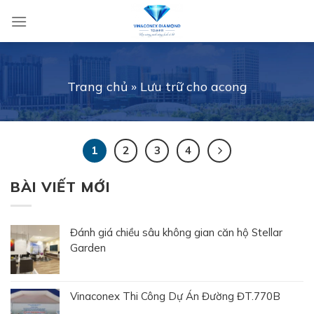
Skip
to
content
Trang chủ
»
Lưu trữ cho acong
1
2
3
4
BÀI VIẾT MỚI
Đánh giá chiều sâu không gian căn hộ Stellar
Garden
Vinaconex Thi Công Dự Án Đường ĐT.770B